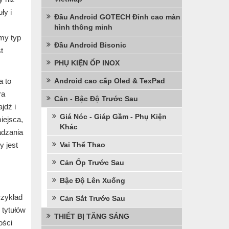
ły i
Đầu Android GOTECH Đỉnh cao màn
hình thông minh
my typ
Đầu Android Bisonic
t
PHỤ KIỆN ỐP INOX
a to
Android cao cấp Oled & TexPad
ra
Cản - Bậc Độ Trước Sau
jdź i
Giá Nóc - Giáp Gầm - Phụ Kiện
iejsca,
Khác
adzania
y jest
Vai Thể Thao
Cản Ốp Trước Sau
Bậc Độ Lên Xuống
rzykład
Cản Sắt Trước Sau
 tytułów
THIẾT BỊ TĂNG SÁNG
ości