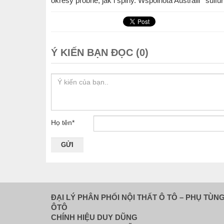
okresy próbne, jak i spiny. Wspólnota Australii ‘ sulf
Ý KIẾN BẠN ĐỌC (0)
Họ tên
*
ĐẠI LÝ PHÂN PHỐI NỘI THẤT Ô TÔ – PHỤ TÙN
ÔTÔ
CHÍNH HIỆU DUY DŨNG