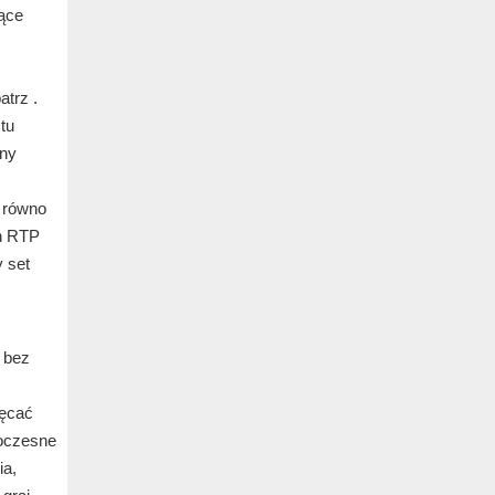
jące
atrz .
tu
lny
a równo
on RTP
y set
 bez
ięcać
woczesne
ia,