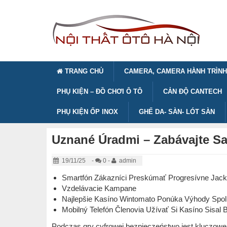
TRANG CHỦ
CAMERA, CAMERA HÀNH TRÌNH
PHỤ KIỆN – ĐỒ CHƠI Ô TÔ
CẢN ĐỘ CANTECH
PHỤ KIỆN ỐP INOX
GHẾ DA- SÀN- LÓT SÀN
Uznané Úradmi – Zabávajte S
19/11/25
-
0 -
admin
Smartfón Zákazníci Preskúmať Progresívne Jac
Vzdelávacie Kampane
Najlepšie Kasíno Wintomato Ponúka Výhody Spol
Mobilný Telefón Členovia Užívať Si Kasíno Sisa
Podczas gry cyfrowej bezpieczeństwo jest kluczow