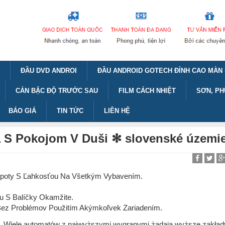
ĐẦU DVD ANDROI
ĐẦU ANDROID GOTECH ĐỈNH CAO MÀN 
CẢN BẬC ĐỘ TRƯỚC SAU
FILM CÁCH NHIỆT
SƠN, PH
BÁO GIÁ
TIN TỨC
LIÊN HỆ
a S Pokojom V Duši ✻ slovenské územi
kpoty S Ľahkosťou Na Všetkým Vybavením.
u S Balíčky Okamžite.
l Bez Problémov Použitím Akýmkoľvek Zariadením.
e. Wiele automatów z najwyższymi wygranymi żądają wyższe zakład