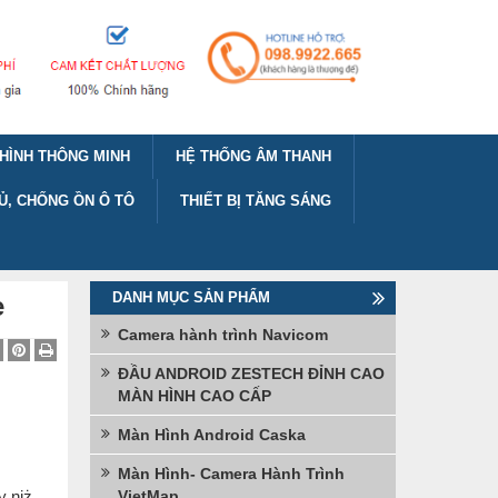
HÌNH THÔNG MINH
HỆ THỐNG ÂM THANH
Ủ, CHỐNG ỒN Ô TÔ
THIẾT BỊ TĂNG SÁNG
DANH MỤC SẢN PHẨM
e
Camera hành trình Navicom
ĐẦU ANDROID ZESTECH ĐỈNH CAO
MÀN HÌNH CAO CẤP
Màn Hình Android Caska
Màn Hình- Camera Hành Trình
y niż
VietMap