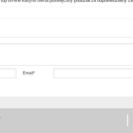
ur top on-line kasyno oferta poświęcony poddział za odpowiedzialny za 
Email
*
G