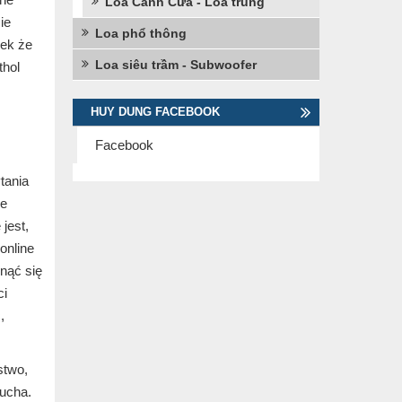
Loa Cánh Cửa - Loa trung
ie
Loa phổ thông
zek że
Loa siêu trầm - Subwoofer
thol
HUY DUNG FACEBOOK
Facebook
tania
we
jest,
online
nąć się
ci
,
stwo,
ducha.