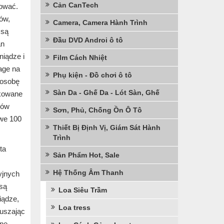
Cản CanTech
rować.
ów,
Camera, Camera Hành Trình
 są
Đầu DVD Androi ô tô
an
niądze i
Film Cách Nhiệt
age na
Phụ kiện - Đồ chơi ô tô
 osobę
Sàn Da - Ghế Da - Lót Sàn, Ghế
ikowane
rów
Sơn, Phủ, Chống Ồn Ô Tô
owe 100
Thiết Bị Định Vị, Giám Sát Hành
Trình
ta
Sản Phẩm Hot, Sale
Hệ Thống Âm Thanh
yjnych
są
Loa Siêu Trầm
iądze,
Loa tress
ruszając
jne