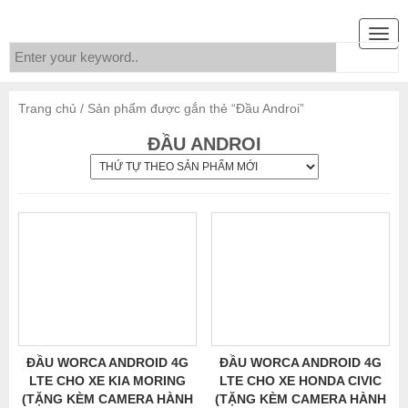
Togg
navig
Trang chủ
/ Sản phẩm được gắn thẻ “Đầu Androi”
ĐẦU ANDROI
ĐẦU WORCA ANDROID 4G
ĐẦU WORCA ANDROID 4G
LTE CHO XE KIA MORING
LTE CHO XE HONDA CIVIC
(TẶNG KÈM CAMERA HÀNH
(TẶNG KÈM CAMERA HÀNH