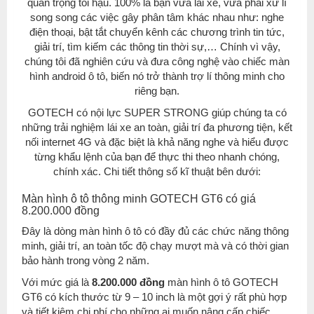
quan trọng tối hậu. 100% là bạn vừa lái xe, vừa phải xử lí
song song các việc gây phân tâm khác nhau như: nghe
điện thoại, bật tắt chuyển kênh các chương trình tin tức,
giải trí, tìm kiếm các thông tin thời sự,… Chính vì vậy,
chúng tôi đã nghiên cứu và đưa công nghệ vào chiếc màn
hình android ô tô, biến nó trở thành trợ lí thông minh cho
riêng bạn.
GOTECH có nội lực SUPER STRONG giúp chúng ta có
những trải nghiệm lái xe an toàn, giải trí đa phương tiện, kết
nối internet 4G và đặc biệt là khả năng nghe và hiểu được
từng khẩu lệnh của bạn để thực thi theo nhanh chóng,
chính xác. Chi tiết thông số kĩ thuật bên dưới:
Màn hình ô tô thông minh GOTECH GT6 có giá
8.200.000 đồng
Đây là dòng màn hình ô tô có đầy đủ các chức năng thông
minh, giải trí, an toàn tốc độ chạy mượt mà và có thời gian
bảo hành trong vòng 2 năm.
Với mức giá là
8.2
00.000 đồng
màn hình ô tô GOTECH
GT6 có kích thước từ 9 – 10 inch là một gợi ý rất phù hợp
và tiết kiệm chi phí cho những ai muốn nâng cấp chiếc