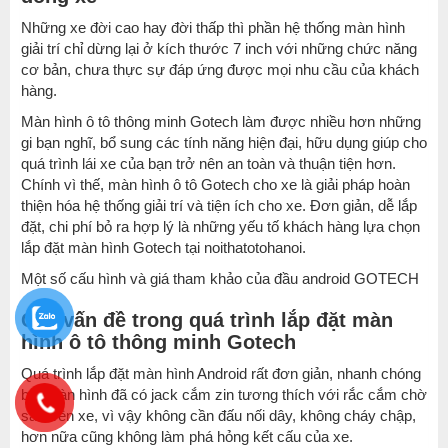
Những xe đời cao hay đời thấp thì phần hệ thống màn hình
giải trí chỉ dừng lại ở kích thước 7 inch với những chức năng
cơ bản, chưa thực sự đáp ứng được mọi nhu cầu của khách
hàng.
Màn hình ô tô thông minh Gotech làm được nhiều hơn những
gi bạn nghĩ, bổ sung các tính năng hiện đại, hữu dụng giúp cho
quá trình lái xe của bạn trở nên an toàn và thuận tiện hơn.
Chính vì thế, màn hình ô tô Gotech cho xe là giải pháp hoàn
thiện hóa hệ thống giải trí và tiện ích cho xe. Đơn giản, dễ lắp
đặt, chi phí bỏ ra hợp lý là những yếu tố khách hàng lựa chọn
lắp đặt màn hình Gotech tại noithatotohanoi.
Một số cấu hình và giá tham khảo của đầu android GOTECH
Các vấn đề trong quá trình lắp đặt màn
hình ô tô thông minh Gotech
Quá trình lắp đặt màn hình Android rất đơn giản, nhanh chóng
bởi màn hình đã có jack cắm zin tương thích với rắc cắm chờ
sẵn trên xe, vì vậy không cần đấu nối dây, không cháy chập,
hơn nữa cũng không làm phá hỏng kết cấu của xe.