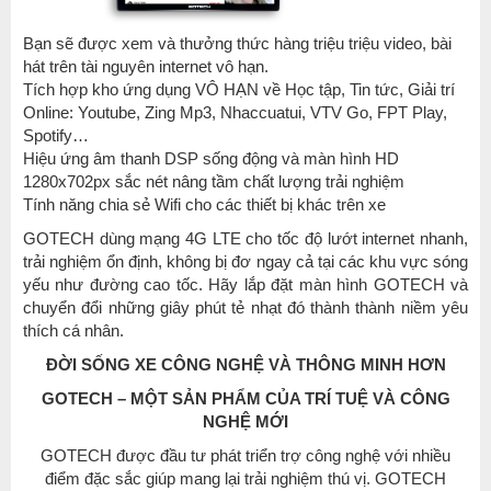
Bạn sẽ được xem và thưởng thức hàng triệu triệu video, bài
hát trên tài nguyên internet vô hạn.
Tích hợp kho ứng dụng VÔ HẠN về Học tập, Tin tức, Giải trí
Online: Youtube, Zing Mp3, Nhaccuatui, VTV Go, FPT Play,
Spotify…
Hiệu ứng âm thanh DSP sống động và màn hình HD
1280x702px sắc nét nâng tầm chất lượng trải nghiệm
Tính năng chia sẻ Wifi cho các thiết bị khác trên xe
GOTECH dùng mạng 4G LTE cho tốc độ lướt internet nhanh,
trải nghiệm ổn định, không bị đơ ngay cả tại các khu vực sóng
yếu như đường cao tốc. Hãy lắp đặt màn hình GOTECH và
chuyển đổi những giây phút tẻ nhạt đó thành thành niềm yêu
thích cá nhân.
ĐỜI SỐNG XE CÔNG NGHỆ VÀ THÔNG MINH HƠN
GOTECH – MỘT SẢN PHẨM CỦA TRÍ TUỆ VÀ CÔNG
NGHỆ MỚI
GOTECH được đầu tư phát triển trợ công nghệ với nhiều
điểm đặc sắc giúp mang lại trải nghiệm thú vị. GOTECH