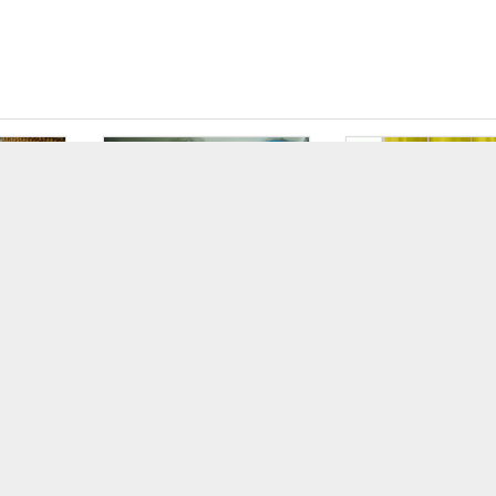
 Xa
Bọc Vô Lăng Da Cao Cấp
Xịt Bọt Vệ Sinh Nộ
NĐ
250.000 VNĐ
Jourking
80.000 VNĐ