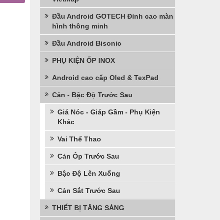
Đầu Android GOTECH Đỉnh cao màn
hình thông minh
Đầu Android Bisonic
PHỤ KIỆN ỐP INOX
Android cao cấp Oled & TexPad
Cản - Bậc Độ Trước Sau
Giá Nóc - Giáp Gầm - Phụ Kiện
Khác
Vai Thể Thao
Cản Ốp Trước Sau
Bậc Độ Lên Xuống
Cản Sắt Trước Sau
THIẾT BỊ TĂNG SÁNG