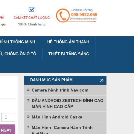
HÌNH THÔNG MINH
HỆ THỐNG ÂM THANH
Ủ, CHỐNG ỒN Ô TÔ
THIẾT BỊ TĂNG SÁNG
DANH MỤC SẢN PHẨM
Camera hành trình Navicom
ĐẦU ANDROID ZESTECH ĐỈNH CAO
MÀN HÌNH CAO CẤP
Màn Hình Android Caska
Màn Hình- Camera Hành Trình
 NGAY
VietMap