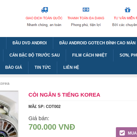
ĐẦU DVD ANDROI
ĐẦU ANDROID GOTECH ĐỈNH CAO MÀN 
CẢN BẬC ĐỘ TRƯỚC SAU
FILM CÁCH NHIỆT
SƠN, PH
BÁO GIÁ
TIN TỨC
LIÊN HỆ
korea
CÒI NGÂN 5 TIẾNG KOREA
MÃ£ SP: COT002
Giá bán:
700.000 VNĐ
MUA