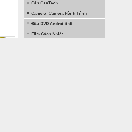
Cản CanTech
Camera, Camera Hành Trình
Đầu DVD Androi ô tô
Film Cách Nhiệt
Phụ kiện - Đồ chơi ô tô
Sàn Da - Ghế Da - Lót Sàn, Ghế
Sơn, Phủ, Chống Ồn Ô Tô
Thiết Bị Định Vị, Giám Sát Hành
Trình
i Thất
Sản Phẩm Hot, Sale
Hệ Thống Âm Thanh
Loa Siêu Trầm
Loa tress