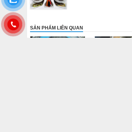
SẢN PHẨM LIÊN QUAN
Bọc Vô Lăng Da Cao Cấp
Hạt Gỗ Mát
EPACO Các Loại
250.000 V
250.000 VNĐ