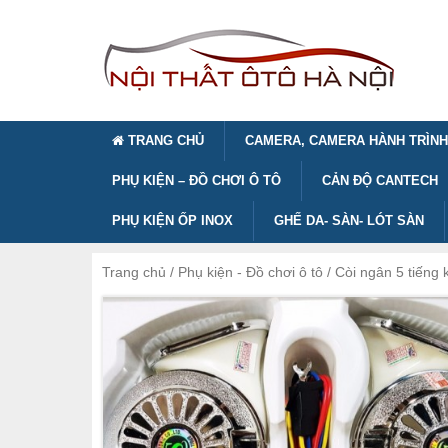
TRANG CHỦ
CAMERA, CAMERA HÀNH TRÌNH
PHỤ KIỆN – ĐỒ CHƠI Ô TÔ
CẢN ĐỘ CANTECH
PHỤ KIỆN ỐP INOX
GHẾ DA- SÀN- LÓT SÀN
Trang chủ
/
Phụ kiện - Đồ chơi ô tô
/ Còi ngân 5 tiếng 