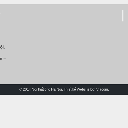
G
ội
.
n –
© 2014 Nội thất ô tô Hà Nội. Thiết kế Website bởi Viacom.